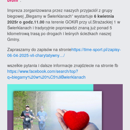
dłoni”
.
Impreza zorganizowana przez naszych przyjaciół z grupy
biegowej „Biegamy w Świerklanach” wystartuje
6 kwietnia
2025r o godz.11.00
na terenie GOKiR przy ul.Strażackiej 1 w
Świerklanach i tradycyjnie poprowadzi znaną już ponad 5
kilometrową trasą po drogach i leśnych ścieżkach naszej
Gminy.
Zapraszamy do zapisów na stronie
https://time-sport.pl/zapisy-
06-04-2025-vii-charytatywny…/
wszelkie pytania i dalsze informacje znajdziecie na stronie fb
https://www.facebook.com/search/top?
q=biegamy%20w%20%C5%9Bwierklanach