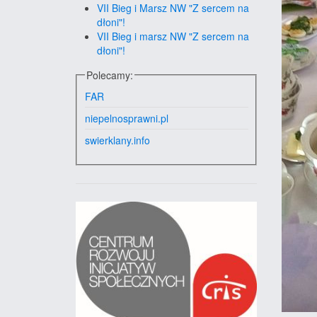
VII Bieg i Marsz NW "Z sercem na
dłoni"!
VII Bieg i marsz NW "Z sercem na
dłoni"!
Polecamy:
FAR
niepelnosprawni.pl
swierklany.info