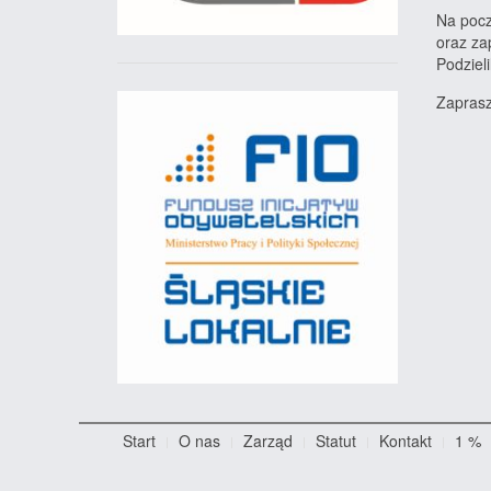
Na pocz
oraz za
Podziel
Zaprasz
Start
O nas
Zarząd
Statut
Kontakt
1 %