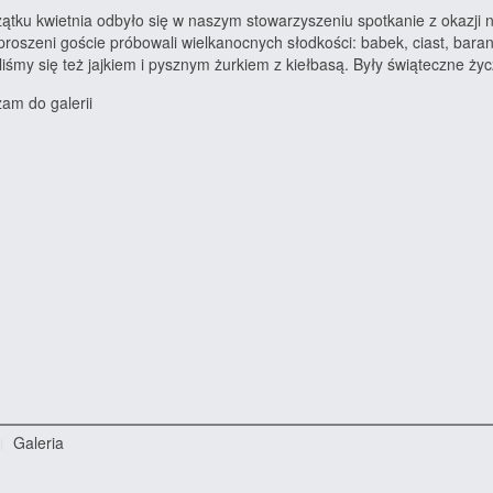
ątku kwietnia odbyło się w naszym stowarzyszeniu spotkanie z okazji
proszeni goście
próbowali wielkanocnych słodkości: babek, ciast, bar
iliśmy się też jajkiem i pysznym żurkiem z kiełbasą. Były świąteczne ży
am do galerii
Galeria