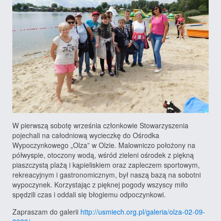
W pierwszą sobotę września członkowie Stowarzyszenia
pojechali na całodniową wycieczkę do Ośrodka
Wypoczynkowego „Olza” w Olzie. Malowniczo położony na
półwyspie, otoczony wodą, wśród zieleni ośrodek z piękną
piaszczystą plażą i kąpieliskiem oraz zapleczem sportowym,
rekreacyjnym i gastronomicznym, był naszą bazą na sobotni
wypoczynek. Korzystając z pięknej pogody wszyscy miło
spędzili czas i oddali się błogiemu odpoczynkowi.
Zapraszam do galerii
http://usmiech.org.pl/galeria/olza-02-09-