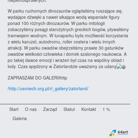
niepełnosprawnych.
W parku ruchomych dinozaurów oglądaliśmy ruszające się,
wydające dźwięki a nawet sikające wodą wspaniałe figury
ponad 100 różnych dinozaurów. W parku mitologii
zobaczyliśmy posągi starożytnych greckich bogów, pływaliśmy
tramwajem wodnym. W lunaparku była możliwość korzystania
z wielu karuzel, autodromu, roller costera i wielu innych
atrakcji. W parku owadów obejrzeliśmy prawie 30 gatunków
owadów wielkości człowieka i domek szalonego naukowca. A
po takiej dawce emocji i wrażeń był czas na wspólny obiad i
lody. Czas spędzony w Zatorlandzie uważamy za udany
ZAPRASZAM DO GALERIIhttp
/
http://usmiech.org.pl/rl_gallery/zatorland/
Start
O nas
Zarząd
Statut
Kontakt
1 %
Galeria