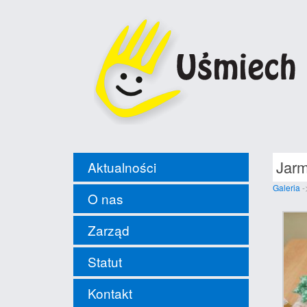
Jarm
Aktualności
Galeria
-
O nas
Zarząd
Statut
Kontakt