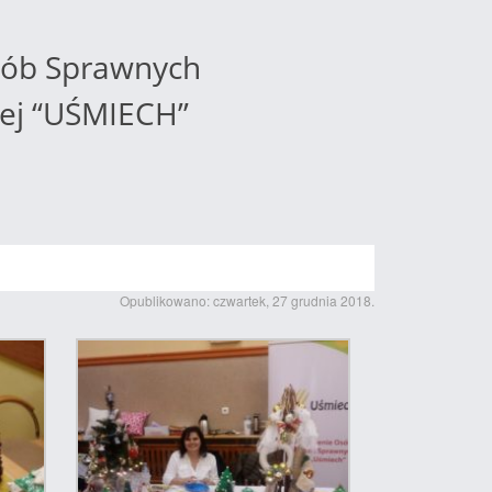
sób Sprawnych
zej “UŚMIECH”
Opublikowano: czwartek, 27 grudnia 2018.