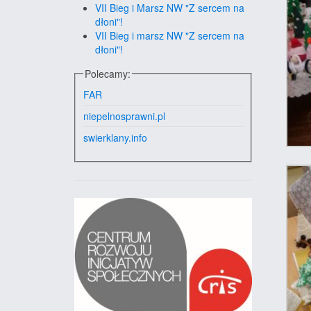
VII Bieg i Marsz NW "Z sercem na
dłoni"!
VII Bieg i marsz NW "Z sercem na
dłoni"!
Polecamy:
FAR
niepelnosprawni.pl
swierklany.info