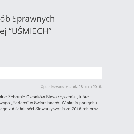
sób Sprawnych
zej “UŚMIECH”
Opublikowano: wtorek, 28 maja 2019.
lne Zebranie Członków Stowarzyszenia , które
owego „Forteca” w Świerklanach. W planie porządku
ego z działalności Stowarzyszenia za 2018 rok oraz