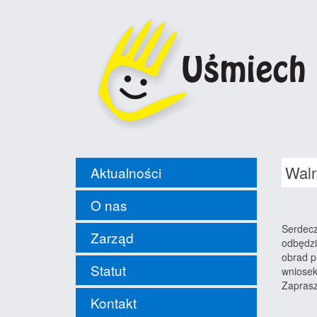
Waln
Aktualności
O nas
Serdecz
Zarząd
odbędzi
obrad p
Statut
wniosek
Zapras
Kontakt