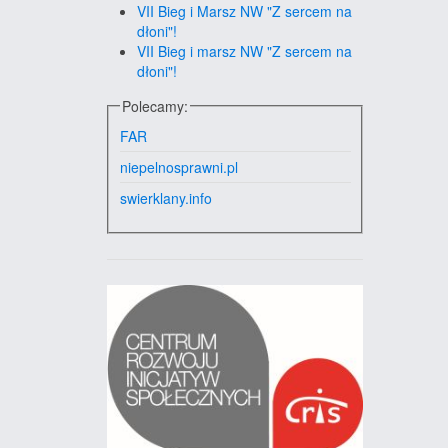
VII Bieg i Marsz NW "Z sercem na
dłoni"!
VII Bieg i marsz NW "Z sercem na
dłoni"!
Polecamy:
FAR
niepelnosprawni.pl
swierklany.info